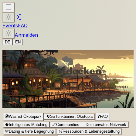
Events
FAQ
Anmelden
DE
EN
Produktübersicht
Ökotopia entdecken
Erfahre alles über die Features und Möglichkeiten von
Ökotopia. Vom intelligenten Matching bis zu
respektvollen Begegnungen — alles unter voller
Datenkontrolle.
🌍
Was ist Ökotopia?
🔄
So funktioniert Ökotopia
❓
FAQ
🧠
Intelligentes Matching
🔗
Communities — Dein privates Netzwerk
💚
Dating & tiefe Begegnung
🛒
Ressourcen & Lebensgestaltung